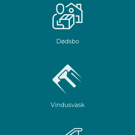
Dødsbo
Vindusvask