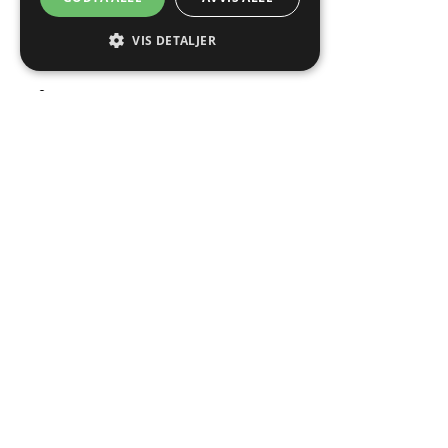
VIS DETALJER
ÅRLIG RUNDVASK AV TRAPP
Som et supplement til den faste vasken an
rundvask én gang i året. Da tar vi hele t
vegger, gelendre, heis og vinduer. Dette
skikkelig oppfriskning, forlenger levetiden 
et bedre inneklima.
Kontakt oss gjerne for et tilbud på trappe