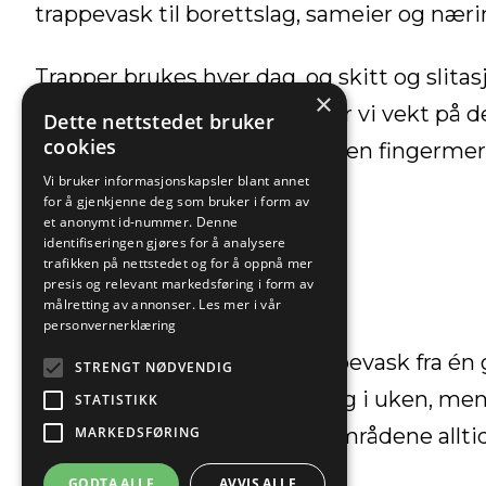
trappevask til borettslag, sameier og nær
Trapper brukes hver dag, og skitt og slitas
×
fellesområdene. Derfor legger vi vekt på de
Dette nettstedet bruker
cookies
– som rene lister, gelendre uten fingerme
Vi bruker informasjonskapsler blant annet
holder seg pene lenger.
for å gjenkjenne deg som bruker i form av
et anonymt id-nummer. Denne
identifiseringen gjøres for å analysere
trafikken på nettstedet og for å oppnå mer
presis og relevant markedsføring i form av
målretting av annonser.
Les mer i vår
FAST TRAPPEVASK
personvernerklæring
Vi tilbyr faste avtaler på trappevask fra én 
STRENGT NØDVENDIG
Bransjestandarden er én gang i uken, men v
STATISTIKK
MARKEDSFØRING
byggets behov slik at fellesområdene allti
innbydende.
GODTA ALLE
AVVIS ALLE