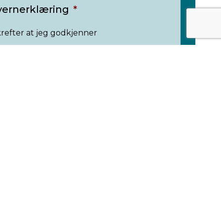
vernerklæring
*
refter at jeg godkjenner
rnerklæringen
nvernerklæringen til denne nettsiden