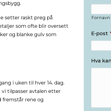
ingsbygg.
je setter raskt preg på
Fornavn
taljer som ofte blir oversett
E-post
rker og blanke gulv som
Hva kan
gang i uken til hver 14. dag.
i tilpasser avtalen etter
d fremstår rene og