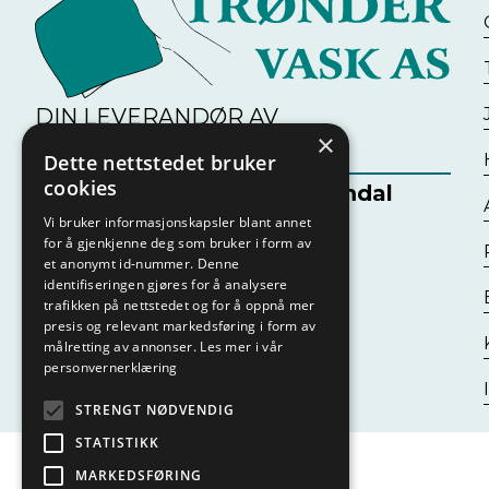
DIN LEVERANDØR AV
×
RENHOLDSTJENESTER
Dette nettstedet bruker
cookies
Industriveien 31, 7080 Heimdal
Vi bruker informasjonskapsler blant annet
Telefon:
+47 47 71 15 52
for å gjenkjenne deg som bruker i form av
et anonymt id-nummer. Denne
E-post:
post@trondervask.no
identifiseringen gjøres for å analysere
trafikken på nettstedet og for å oppnå mer
presis og relevant markedsføring i form av
målretting av annonser.
Les mer i vår
personvernerklæring
STRENGT NØDVENDIG
STATISTIKK
MARKEDSFØRING