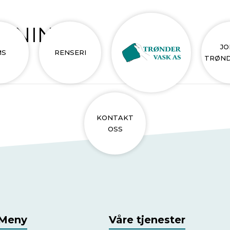
ØNNING
JO
MS
RENSERI
TRØND
s 2017
KONTAKT
OSS
Meny
Våre tjenester