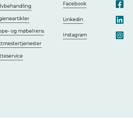
Facebook
Besøk
lvbehandling
ieneartikler
Linkedin
Besøk
ppe- og møbelrens
Instagram
tmester­tjenester
teservice