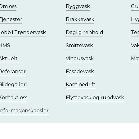
Om oss
Byggvask
Gu
Tjenester
Brakkevask
Hyg
Jobb i Trøndervask
Daglig renhold
Te
HMS
Smittevask
Vak
Aktuelt
Vindusvask
Mat
Referanser
Fasadevask
Bildegalleri
Kantinedrift
Kontakt oss
Flyttevask og rundvask
Informasjonskapsler