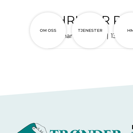
CHRISTER R
OM OSS
TJENESTER
H
Av
Smart Media AS
|
13. mar